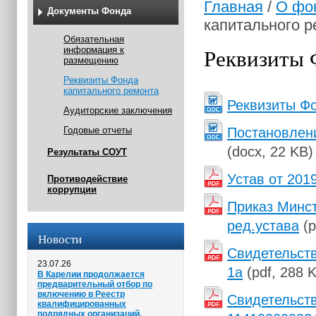
Главная
/
О фо
Документы Фонда
капитального р
Обязательная
Реквизиты 
информация к
размещению
Реквизиты Фонда
капитального ремонта
Реквизиты Ф
Аудиторские заключения
Годовые отчеты
Постановлени
(docx, 22 KB)
Результаты СОУТ
Устав от 201
Противодействие
коррупции
Приказ Минст
ред.устава
(
Новости
Свидетельств
23.07.26
1а
(pdf, 288 
В Карелии продолжается
предварительный отбор по
включению в Реестр
Свидетельст
квалифицированных
подрядных организаций.