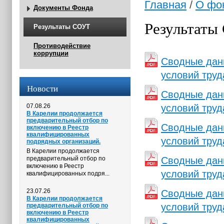
Главная
/
О фо
Документы Фонда
Результаты
Результаты СОУТ
Противодействие
коррупции
Сводные данн
условий труд
Новости
Сводные данн
07.08.26
условий труд
В Карелии продолжается
предварительный отбор по
Сводные данн
включению в Реестр
квалифицированных
условий труд
подрядных организаций.
В Карелии продолжается
предварительный отбор по
Сводные данн
включению в Реестр
условий труд
квалифицированных подря...
23.07.26
Сводные данн
В Карелии продолжается
условий труд
предварительный отбор по
включению в Реестр
квалифицированных